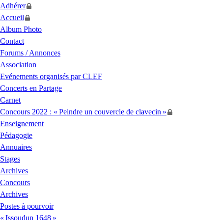
Adhérer
Accueil
Album Photo
Contact
Forums / Annonces
Association
Evénements organisés par
CLEF
Concerts en Partage
Carnet
Concours 2022 : «
Peindre un couvercle de clavecin
»
Enseignement
Pédagogie
Annuaires
Stages
Archives
Concours
Archives
Postes à pourvoir
«
Issoudun 1648
»