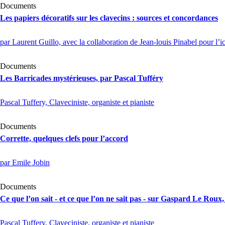
Documents
Les papiers décoratifs sur les clavecins : sources et concordances
par Laurent Guillo, avec la collaboration de Jean-louis Pinabel pour l’
Documents
Les Barricades mystérieuses, par Pascal Tufféry
Pascal Tuffery, Claveciniste, organiste et pianiste
Documents
Corrette, quelques clefs pour l’accord
par Emile Jobin
Documents
Ce que l’on sait - et ce que l’on ne sait pas - sur Gaspard Le Roux
Pascal Tuffery, Claveciniste, organiste et pianiste