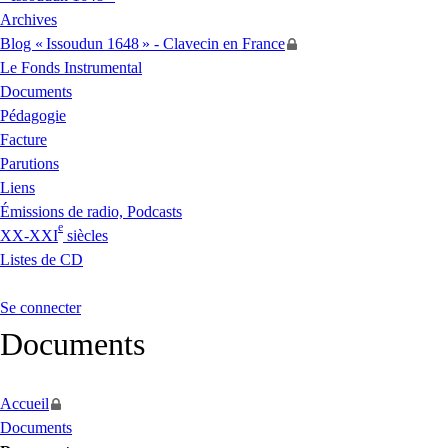
Archives
Blog «
Issoudun 1648
» - Clavecin en France
Le Fonds Instrumental
Documents
Pédagogie
Facture
Parutions
Liens
Émissions de radio, Podcasts
e
XX
-
XXI
siècles
Listes de
CD
Se connecter
Documents
Accueil
Documents