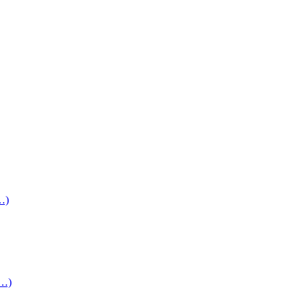
(…)
(…)