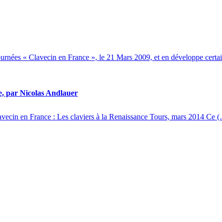
journées « Clavecin en France », le 21 Mars 2009, et en développe certa
e, par Nicolas Andlauer
ecin en France : Les claviers à la Renaissance Tours, mars 2014 Ce 