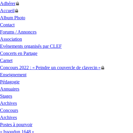
Adhérer
Accueil
Album Photo
Contact
Forums / Annonces
Association
Evénements organisés par
CLEF
Concerts en Partage
Carnet
Concours 2022 : «
Peindre un couvercle de clavecin
»
Enseignement
Pédagogie
Annuaires
Stages
Archives
Concours
Archives
Postes à pourvoir
«
Issoudun 1648
»