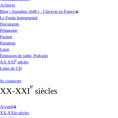
Archives
Blog «
Issoudun 1648
» - Clavecin en France
Le Fonds Instrumental
Documents
Pédagogie
Facture
Parutions
Liens
Émissions de radio, Podcasts
e
XX
-
XXI
siècles
Listes de
CD
Se connecter
e
XX
-
XXI
siècles
Accueil
XX-XXIe siècles