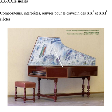
XX-XXIe siècles
e
e
Compositeurs, interprètes, œuvres pour le clavecin des
XX
et
XXI
siècles
1 / 43