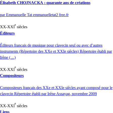
Élisabeth
CHOJNACKA
: quarante ans de créations
par Emmanuelle Tat emmanuelletat2 free.fr
e
XX
-
XXI
siècles
Éditeurs
Éditeurs français de musique pour clavecin seul ou avec d’autres
instruments (Répertoire des XXe et XXIe siècles) Répertoire établi par
Irène (…)
e
XX
-
XXI
siècles
Compositeurs
Compositeurs français des XXe et XXIe siècles ayant composé pour le
clavecin Répertoire établi par Irène Assayag, novembre 2009
e
XX
-
XXI
siècles
Liens