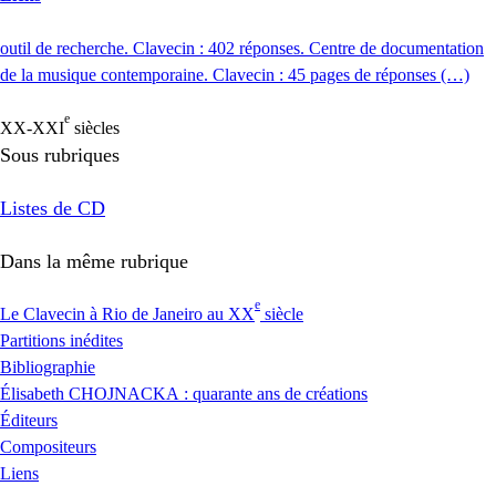
outil de recherche. Clavecin : 402 réponses. Centre de documentation
de la musique contemporaine. Clavecin : 45 pages de réponses (…)
e
XX
-
XXI
siècles
Sous rubriques
Listes de
CD
Dans la même rubrique
e
Le Clavecin à Rio de Janeiro au
XX
siècle
Partitions inédites
Bibliographie
Élisabeth
CHOJNACKA
: quarante ans de créations
Éditeurs
Compositeurs
Liens