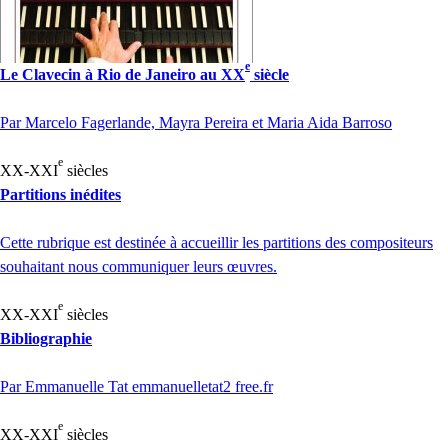
e
Le Clavecin à Rio de Janeiro au
XX
siècle
Par Marcelo Fagerlande, Mayra Pereira et Maria Aida Barroso
e
XX
-
XXI
siècles
Partitions inédites
Cette rubrique est destinée à accueillir les partitions des compositeurs
souhaitant nous communiquer leurs œuvres.
e
XX
-
XXI
siècles
Bibliographie
Par Emmanuelle Tat emmanuelletat2 free.fr
e
XX
-
XXI
siècles