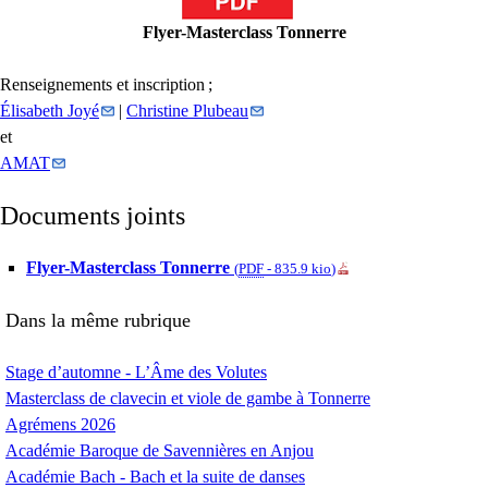
Flyer-Masterclass Tonnerre
Renseignements et inscription
;
Élisabeth Joyé
|
Christine Plubeau
et
AMAT
Documents joints
Flyer-Masterclass Tonnerre
(
PDF
-
835.9 kio
)
Dans la même rubrique
Stage d’automne - L’Âme des Volutes
Masterclass de clavecin et viole de gambe à Tonnerre
Agrémens 2026
Académie Baroque de Savennières en Anjou
Académie Bach - Bach et la suite de danses