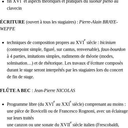
fin
XVI
et aspects théoriques et pratiques du
suonar pieno
au
clavecin
É
CRITURE
(ouvert à tous les stagiaires) :
Pierre-Alain
BRAYE
-
WEPPE
e
techniques de composition propres au
XVI
siècle :
bicinium
(contrepoint simple, figuré, sur cantus, renversable),
faux-bourdon
à 4 parties, imitations simples, rudiments de théorie (modes,
solmisation…) et de rhétorique. Les travaux d’écriture composés
durant le stage seront interprétés par les stagiaires lors du concert
de fin de stage.
FL
Û
TE
A
BEC
:
Jean-Pierre
NICOLAS
e
e
Programme libre (du
XVI
au
XXI
siècle) comprenant au moins :
une pièce de Bovicelli ou de Francesco Rognoni, avec un éclairage
sur leurs traités
e
une canzon ou une sonate du
XVII
siècle italien (Frescobaldi,