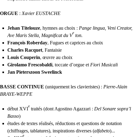
ORGUE
:
Xavier
EUSTACHE
Jehan Titelouze
, hymnes au choix :
Pange lingua, Veni Creator,
e
Ave Maris Stella, Magnificat du V
ton.
François Roberday
, Fugues et caprices au choix
Charles Racquet
, Fantaisie
Louis Couperin
, œuvre au choix
Girolamo Frescobaldi
, toccate d’orgue et
Fiori Musicali
Jan Pieterszoon Sweelinck
BASSE
CONTINUE
(uniquement les clavieristes) :
Pierre-Alain
BRAYE
-
WEPPE
e
début
XVI
traités (dont Agostino Agazzari :
Del Sonare sopra’l
Basso
)
études de textes réalisés, réductions et questions de notation
(chiffrages, tablatures), inspirations diverses (
alfabeto
)...
e