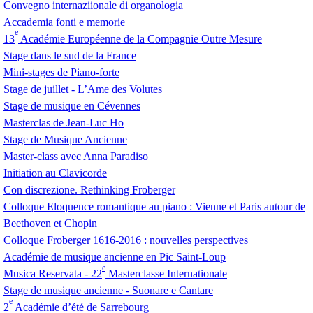
Convegno internaziionale di organologia
Accademia fonti e memorie
e
13
Académie Européenne de la Compagnie Outre Mesure
Stage dans le sud de la France
Mini-stages de Piano-forte
Stage de juillet - L’Ame des Volutes
Stage de musique en Cévennes
Masterclas de Jean-Luc Ho
Stage de Musique Ancienne
Master-class avec Anna Paradiso
Initiation au Clavicorde
Con discrezione. Rethinking Froberger
Colloque Eloquence romantique au piano : Vienne et Paris autour de
Beethoven et Chopin
Colloque Froberger 1616-2016 : nouvelles perspectives
Académie de musique ancienne en Pic Saint-Loup
e
Musica Reservata - 22
Masterclasse Internationale
Stage de musique ancienne - Suonare e Cantare
e
2
Académie d’été de Sarrebourg