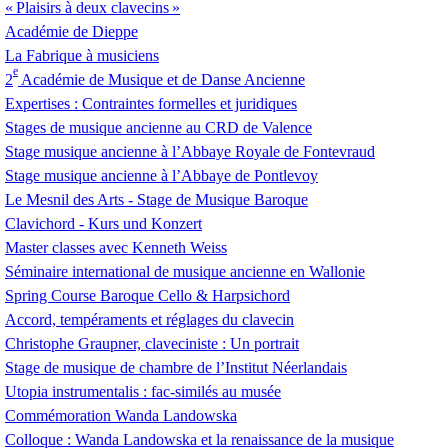
«
Plaisirs à deux clavecins
»
Académie de Dieppe
La Fabrique à musiciens
e
2
Académie de Musique et de Danse Ancienne
Expertises : Contraintes formelles et juridiques
Stages de musique ancienne au
CRD
de Valence
Stage musique ancienne à l’Abbaye Royale de Fontevraud
Stage musique ancienne à l’Abbaye de Pontlevoy
Le Mesnil des Arts - Stage de Musique Baroque
Clavichord - Kurs und Konzert
Master classes avec Kenneth Weiss
Séminaire international de musique ancienne en Wallonie
Spring Course Baroque Cello & Harpsichord
Accord, tempéraments et réglages du clavecin
Christophe Graupner, claveciniste : Un portrait
Stage de musique de chambre de l’Institut Néerlandais
Utopia instrumentalis : fac-similés au musée
Commémoration Wanda Landowska
Colloque : Wanda Landowska et la renaissance de la musique