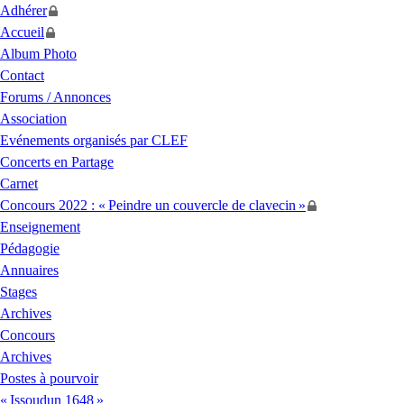
Adhérer
Accueil
Album Photo
Contact
Forums / Annonces
Association
Evénements organisés par
CLEF
Concerts en Partage
Carnet
Concours 2022 : «
Peindre un couvercle de clavecin
»
Enseignement
Pédagogie
Annuaires
Stages
Archives
Concours
Archives
Postes à pourvoir
«
Issoudun 1648
»