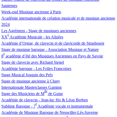
Sauternes
Week-end Musique ancienne à Paris
Académie internationale de création musicale et de musique ancienne
2024
Les Agrémens - Stage de musiques anciennes
e
XX
Académie Musicale - les Alizées
Académie d’Orgue, de clavecin et de clavicorde de Strasbourg
Stage de musique baroque - Association Musique et Nature
e
8
académie d’été des Musiques Anciennes en Pays de Savoie
Stage de clavecin avec Richard Siegel
Académie baroque - Les Folies Françoises
Stage Musical Josquin des Prés
Stage de musique ancienne à Cluny
Internationale Masterclasses Gaming
lle
Stage des Musiciens de M
de Guise
Académie de clavecin - Jean-luc Ho & Léon Berben
e
Sublime Baroque - 7
Académie vocale et instrumentale
Académie de Musique Baroque de Neuwiller-Lès-Saverne
e