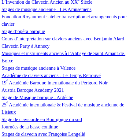
L’Invention du Clavecin Ancien au
XX
Siècle
Stages de musique ancienne - Les Amusemens
Fondation Royaumont : atelier transcription et arrangements pour
clavier
Stage d’opéra baroque
Cours d’interprétation sur claviers anciens avec Benjamin Alard
Clavecin Party à Annecy
Musiques et instruments anciens à l’Abbaye de Saint-Amant-de-
Boixe
Stages de musique ancienne à Valence
Académie de claviers anciens - Le Temps Retrouvé
e
19
Académie Baroque Internationale du Périgord Noir
Austria Baroque Academy 2021
Stage de Musique baroque - Ardèche
e
25
Académie internationale & Festival de musique ancienne de
Lisieux
Stage de clavicorde en Bourgogne du sud
Journées de la basse continue
Stages de clavecin avec Françoise Lengellé