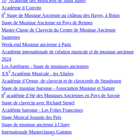
10
Académie des Musiciens de Saint Julien
Académie il Convito
e
8
Stage de Musique Ancienne au château des Hayes, à Brion
Stage de Musique Ancienne en Pays de Rennes
Master-Classe de Clavecin du Centre de Musique Ancienne
Sauternes
Week-end Musique ancienne à Paris
Académie internationale de création musicale et de musique ancienne
2024
Les Agrémens - Stage de musiques anciennes
e
XX
Académie Musicale - les Alizées
Académie d’Orgue, de clavecin et de clavicorde de Strasbourg
Stage de musique baroque - Association Musique et Nature
e
8
académie d’été des Musiques Anciennes en Pays de Savoie
Stage de clavecin avec Richard Siegel
Académie baroque - Les Folies Françoises
Stage Musical Josquin des Prés
Stage de musique ancienne à Cluny
Internationale Masterclasses Gaming