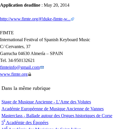
Application deadline
: May 20, 2014
http://www.fimte.org/#!duke-fimte-w...
FIMTE
International Festival of Spanish Keyboard Music
C/ Cervantes, 37
Garrucha 04630 Almería –
SPAIN
Tel. 34-950132621
fimteinfo
@
gmail.com
www.fimte.org
Dans la même rubrique
Stage de Musique Ancienne - L’Ame des Volutes
Académie Européenne de Musique Ancienne de Vannes
Masterclass - Ballade autour des Orgues historiques de Corse
e
5
Académie des Épopées
e