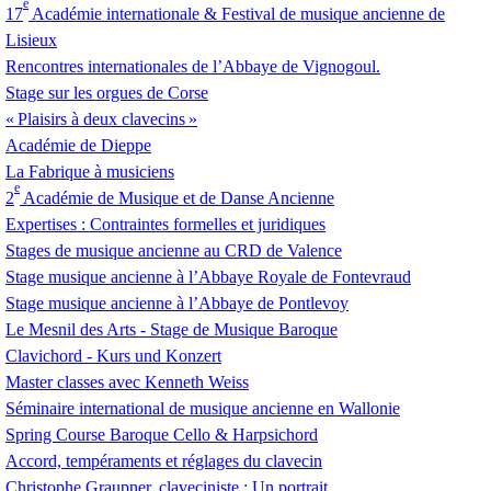
e
17
Académie internationale & Festival de musique ancienne de
Lisieux
Rencontres internationales de l’Abbaye de Vignogoul.
Stage sur les orgues de Corse
«
Plaisirs à deux clavecins
»
Académie de Dieppe
La Fabrique à musiciens
e
2
Académie de Musique et de Danse Ancienne
Expertises : Contraintes formelles et juridiques
Stages de musique ancienne au
CRD
de Valence
Stage musique ancienne à l’Abbaye Royale de Fontevraud
Stage musique ancienne à l’Abbaye de Pontlevoy
Le Mesnil des Arts - Stage de Musique Baroque
Clavichord - Kurs und Konzert
Master classes avec Kenneth Weiss
Séminaire international de musique ancienne en Wallonie
Spring Course Baroque Cello & Harpsichord
Accord, tempéraments et réglages du clavecin
Christophe Graupner, claveciniste : Un portrait