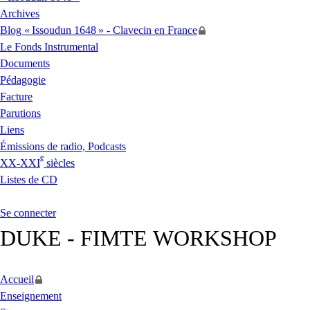
Archives
Blog «
Issoudun 1648
» - Clavecin en France
Le Fonds Instrumental
Documents
Pédagogie
Facture
Parutions
Liens
Émissions de radio, Podcasts
e
XX
-
XXI
siècles
Listes de
CD
Se connecter
DUKE
-
FIMTE
WORKSHOP
Accueil
Enseignement