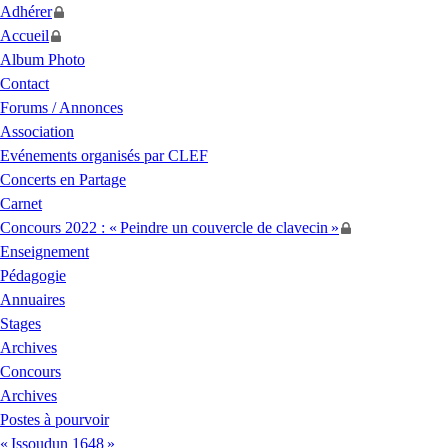
Adhérer
Accueil
Album Photo
Contact
Forums / Annonces
Association
Evénements organisés par
CLEF
Concerts en Partage
Carnet
Concours 2022 : «
Peindre un couvercle de clavecin
»
Enseignement
Pédagogie
Annuaires
Stages
Archives
Concours
Archives
Postes à pourvoir
«
Issoudun 1648
»