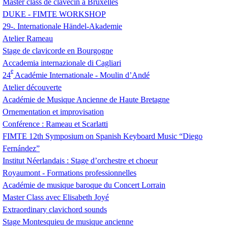
Master class de clavecin à Bruxelles
DUKE
-
FIMTE
WORKSHOP
29-. Internationale Händel-Akademie
Atelier Rameau
Stage de clavicorde en Bourgogne
Accademia internazionale di Cagliari
e
24
Académie Internationale - Moulin d’Andé
Atelier découverte
Académie de Musique Ancienne de Haute Bretagne
Ornementation et improvisation
Conférence : Rameau et Scarlatti
FIMTE
12th Symposium on Spanish Keyboard Music “Diego
Fernández”
Institut Néerlandais : Stage d’orchestre et choeur
Royaumont - Formations professionnelles
Académie de musique baroque du Concert Lorrain
Master Class avec Elisabeth Joyé
Extraordinary clavichord sounds
Stage Montesquieu de musique ancienne