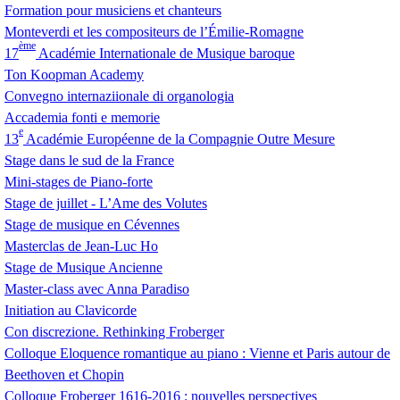
Formation pour musiciens et chanteurs
Monteverdi et les compositeurs de l’Émilie-Romagne
ème
17
Académie Internationale de Musique baroque
Ton Koopman Academy
Convegno internaziionale di organologia
Accademia fonti e memorie
e
13
Académie Européenne de la Compagnie Outre Mesure
Stage dans le sud de la France
Mini-stages de Piano-forte
Stage de juillet - L’Ame des Volutes
Stage de musique en Cévennes
Masterclas de Jean-Luc Ho
Stage de Musique Ancienne
Master-class avec Anna Paradiso
Initiation au Clavicorde
Con discrezione. Rethinking Froberger
Colloque Eloquence romantique au piano : Vienne et Paris autour de
Beethoven et Chopin
Colloque Froberger 1616-2016 : nouvelles perspectives