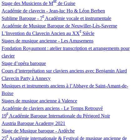
lle
Stage des Musiciens de M
de Guise
Académie de clavecin - Jean-luc Ho & Léon Berben
e
Sublime Baroque - 7
Académie vocale et instrumentale
Académie de Musique Baroque de Neuwiller-Lès-Saverne
e
L’Invention du Clavecin Ancien au
XX
Siècle
Stages de musique ancienne - Les Amusemens
Fondation Royaumont : atelier transcription et arrangements pour
clavier
Stage d’opéra baroque
Cours d’interprétation sur claviers anciens avec Benjamin Alard
Clavecin Party à Annecy
Musiques et instruments anciens à l’Abbaye de Saint-Amant-de-
Boixe
Stages de musique ancienne à Valence
Académie de claviers anciens - Le Temps Retrouvé
e
19
Académie Baroque Internationale du Périgord Noir
Austria Baroque Academy 2021
Stage de Musique baroque - Ardèche
e
25
Académie internationale & Festival de musique ancienne de