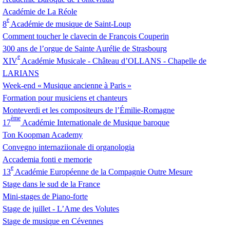
Académie de La Réole
e
8
Académie de musique de Saint-Loup
Comment toucher le clavecin de François Couperin
300 ans de l’orgue de Sainte Aurélie de Strasbourg
e
XIV
Académie Musicale - Château d’
OLLANS
- Chapelle de
LARIANS
Week-end «
Musique ancienne à Paris
»
Formation pour musiciens et chanteurs
Monteverdi et les compositeurs de l’Émilie-Romagne
ème
17
Académie Internationale de Musique baroque
Ton Koopman Academy
Convegno internaziionale di organologia
Accademia fonti e memorie
e
13
Académie Européenne de la Compagnie Outre Mesure
Stage dans le sud de la France
Mini-stages de Piano-forte
Stage de juillet - L’Ame des Volutes
Stage de musique en Cévennes