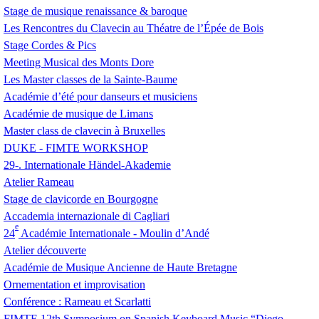
Stage de musique renaissance & baroque
Les Rencontres du Clavecin au Théatre de l’Épée de Bois
Stage Cordes & Pics
Meeting Musical des Monts Dore
Les Master classes de la Sainte-Baume
Académie d’été pour danseurs et musiciens
Académie de musique de Limans
Master class de clavecin à Bruxelles
DUKE
-
FIMTE
WORKSHOP
29-. Internationale Händel-Akademie
Atelier Rameau
Stage de clavicorde en Bourgogne
Accademia internazionale di Cagliari
e
24
Académie Internationale - Moulin d’Andé
Atelier découverte
Académie de Musique Ancienne de Haute Bretagne
Ornementation et improvisation
Conférence : Rameau et Scarlatti
FIMTE
12th Symposium on Spanish Keyboard Music “Diego