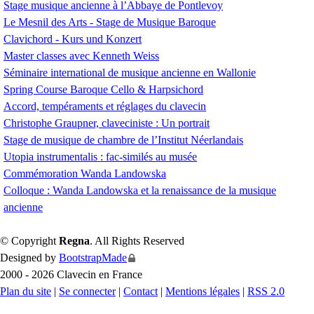
Stage musique ancienne à l’Abbaye de Pontlevoy
Le Mesnil des Arts - Stage de Musique Baroque
Clavichord - Kurs und Konzert
Master classes avec Kenneth Weiss
Séminaire international de musique ancienne en Wallonie
Spring Course Baroque Cello & Harpsichord
Accord, tempéraments et réglages du clavecin
Christophe Graupner, claveciniste : Un portrait
Stage de musique de chambre de l’Institut Néerlandais
Utopia instrumentalis : fac-similés au musée
Commémoration Wanda Landowska
Colloque : Wanda Landowska et la renaissance de la musique
ancienne
© Copyright
Regna
. All Rights Reserved
Designed by
BootstrapMade
2000 - 2026 Clavecin en France
Plan du site
|
Se connecter
|
Contact
|
Mentions légales
|
RSS 2.0