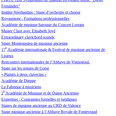
Fernández”
Institut Néerlandais : Stage d’orchestre et choeur
Royaumont - Formations professionnelles
Académie de musique baroque du Concert Lorrain
Master Class avec Elisabeth Joyé
Extraordinary clavichord sounds
Stage Montesquieu de musique ancienne
e
17
Académie internationale & Festival de musique ancienne de
Lisieux
Rencontres internationales de l’Abbaye de Vignogoul.
Stage sur les orgues de Corse
«
Plaisirs à deux clavecins
»
Académie de Dieppe
La Fabrique à musiciens
e
2
Académie de Musique et de Danse Ancienne
Expertises : Contraintes formelles et juridiques
Stages de musique ancienne au
CRD
de Valence
Stage musique ancienne à l’Abbaye Royale de Fontevraud