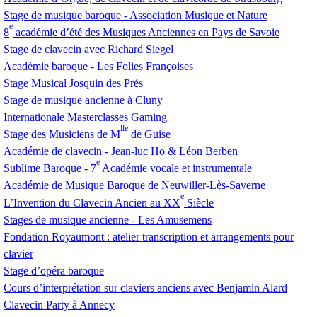
Stage de musique baroque - Association Musique et Nature
e
8
académie d’été des Musiques Anciennes en Pays de Savoie
Stage de clavecin avec Richard Siegel
Académie baroque - Les Folies Françoises
Stage Musical Josquin des Prés
Stage de musique ancienne à Cluny
Internationale Masterclasses Gaming
lle
Stage des Musiciens de M
de Guise
Académie de clavecin - Jean-luc Ho & Léon Berben
e
Sublime Baroque - 7
Académie vocale et instrumentale
Académie de Musique Baroque de Neuwiller-Lès-Saverne
e
L’Invention du Clavecin Ancien au
XX
Siècle
Stages de musique ancienne - Les Amusemens
Fondation Royaumont : atelier transcription et arrangements pour
clavier
Stage d’opéra baroque
Cours d’interprétation sur claviers anciens avec Benjamin Alard
Clavecin Party à Annecy