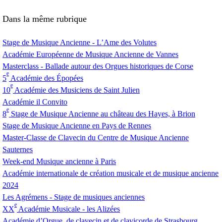
Dans la même rubrique
Stage de Musique Ancienne - L’Ame des Volutes
Académie Européenne de Musique Ancienne de Vannes
Masterclass - Ballade autour des Orgues historiques de Corse
e
5
Académie des Épopées
e
10
Académie des Musiciens de Saint Julien
Académie il Convito
e
8
Stage de Musique Ancienne au château des Hayes, à Brion
Stage de Musique Ancienne en Pays de Rennes
Master-Classe de Clavecin du Centre de Musique Ancienne
Sauternes
Week-end Musique ancienne à Paris
Académie internationale de création musicale et de musique ancienne
2024
Les Agrémens - Stage de musiques anciennes
e
XX
Académie Musicale - les Alizées
Académie d’Orgue, de clavecin et de clavicorde de Strasbourg