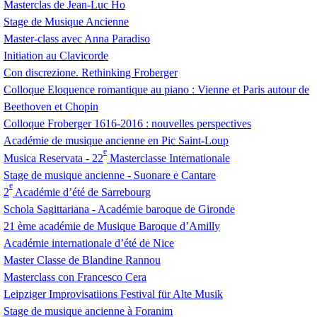
Masterclas de Jean-Luc Ho
Stage de Musique Ancienne
Master-class avec Anna Paradiso
Initiation au Clavicorde
Con discrezione. Rethinking Froberger
Colloque Eloquence romantique au piano : Vienne et Paris autour de
Beethoven et Chopin
Colloque Froberger 1616-2016 : nouvelles perspectives
Académie de musique ancienne en Pic Saint-Loup
e
Musica Reservata - 22
Masterclasse Internationale
Stage de musique ancienne - Suonare e Cantare
e
2
Académie d’été de Sarrebourg
Schola Sagittariana - Académie baroque de Gironde
21 ème académie de Musique Baroque d’Amilly
Académie internationale d’été de Nice
Master Classe de Blandine Rannou
Masterclass con Francesco Cera
Leipziger Improvisatiions Festival für Alte Musik
Stage de musique ancienne à Foranim