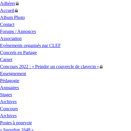
Adhérer
Accueil
Album Photo
Contact
Forums / Annonces
Association
Evénements organisés par
CLEF
Concerts en Partage
Carnet
Concours 2022 : «
Peindre un couvercle de clavecin
»
Enseignement
Pédagogie
Annuaires
Stages
Archives
Concours
Archives
Postes à pourvoir
«
Issoudun 1648
»