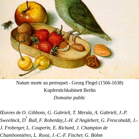
Nature morte au perroquet - Georg Flegel (1566-1638)
Kupferstichkabinett Berlin
Domaine public
Œuvres de
O. Gibbons, G. Gabrieli, T. Merula, A. Gabrieli, J.-P.
r
Sweelinck, D
Bull, F. Roberday,J.-H. d’Anglebert, G. Frescobaldi, J.-
J. Froberger, L. Couperin, E. Richard, J. Champion de
Chambonniéres, L. Rossi, J.-C.-F. Fischer, G. Böhm