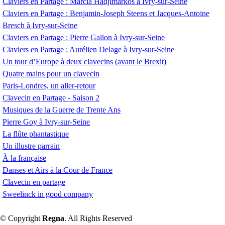
Claviers en Partage : Marcia Hadjimarkos à Ivry-sur-Seine
Claviers en Partage : Benjamin-Joseph Steens et Jacques-Antoine
Bresch à Ivry-sur-Seine
Claviers en Partage : Pierre Gallon à Ivry-sur-Seine
Claviers en Partage : Aurélien Delage à Ivry-sur-Seine
Un tour d’Europe à deux clavecins (avant le Brexit)
Quatre mains pour un clavecin
Paris-Londres, un aller-retour
Clavecin en Partage - Saison 2
Musiques de la Guerre de Trente Ans
Pierre Goy à Ivry-sur-Seine
La flûte phantastique
Un illustre parrain
À la française
Danses et Airs à la Cour de France
Clavecin en partage
Sweelinck in good company
© Copyright
Regna
. All Rights Reserved