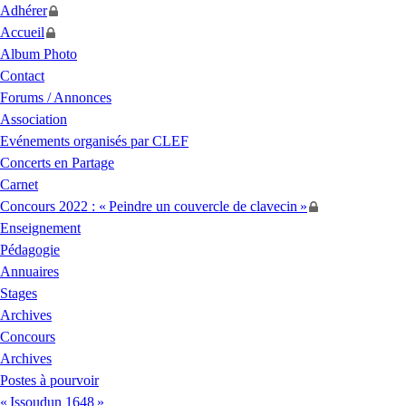
Adhérer
Accueil
Album Photo
Contact
Forums / Annonces
Association
Evénements organisés par
CLEF
Concerts en Partage
Carnet
Concours 2022 : «
Peindre un couvercle de clavecin
»
Enseignement
Pédagogie
Annuaires
Stages
Archives
Concours
Archives
Postes à pourvoir
«
Issoudun 1648
»