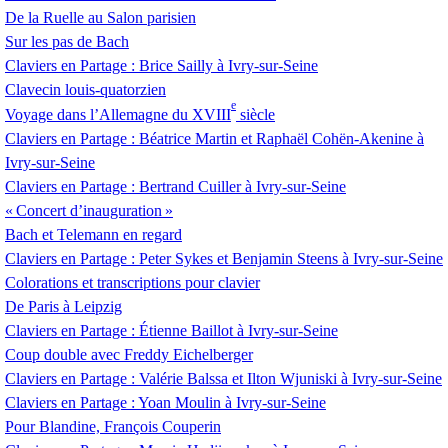
De la Ruelle au Salon parisien
Sur les pas de Bach
Claviers en Partage : Brice Sailly à Ivry-sur-Seine
Clavecin louis-quatorzien
e
Voyage dans l’Allemagne du
XVIII
siècle
Claviers en Partage : Béatrice Martin et Raphaël Cohën-Akenine à
Ivry-sur-Seine
Claviers en Partage : Bertrand Cuiller à Ivry-sur-Seine
«
Concert d’inauguration
»
Bach et Telemann en regard
Claviers en Partage : Peter Sykes et Benjamin Steens à Ivry-sur-Seine
Colorations et transcriptions pour clavier
De Paris à Leipzig
Claviers en Partage : Étienne Baillot à Ivry-sur-Seine
Coup double avec Freddy Eichelberger
Claviers en Partage : Valérie Balssa et Ilton Wjuniski à Ivry-sur-Seine
Claviers en Partage : Yoan Moulin à Ivry-sur-Seine
Pour Blandine, François Couperin