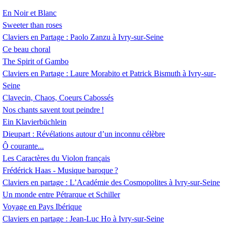
En Noir et Blanc
Sweeter than roses
Claviers en Partage : Paolo Zanzu à Ivry-sur-Seine
Ce beau choral
The Spirit of Gambo
Claviers en Partage : Laure Morabito et Patrick Bismuth à Ivry-sur-
Seine
Clavecin, Chaos, Coeurs Cabossés
Nos chants savent tout peindre
!
Ein Klavierbüchlein
Dieupart : Révélations autour d’un inconnu célèbre
Ô courante...
Les Caractères du Violon français
Frédérick Haas - Musique baroque
?
Claviers en partage : L’Académie des Cosmopolites à Ivry-sur-Seine
Un monde entre Pétrarque et Schiller
Voyage en Pays Ibérique
Claviers en partage : Jean-Luc Ho à Ivry-sur-Seine