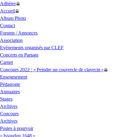
Adhérer
Accueil
Album Photo
Contact
Forums / Annonces
Association
Evénements organisés par
CLEF
Concerts en Partage
Carnet
Concours 2022 : «
Peindre un couvercle de clavecin
»
Enseignement
Pédagogie
Annuaires
Stages
Archives
Concours
Archives
Postes à pourvoir
«
Issoudun 1648
»