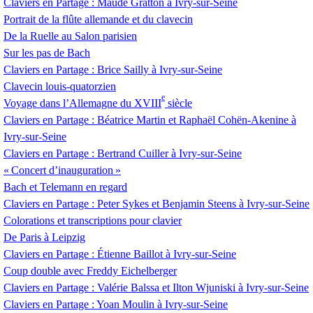
Claviers en Partage : Maude Gratton à Ivry-sur-Seine
Portrait de la flûte allemande et du clavecin
De la Ruelle au Salon parisien
Sur les pas de Bach
Claviers en Partage : Brice Sailly à Ivry-sur-Seine
Clavecin louis-quatorzien
e
Voyage dans l’Allemagne du
XVIII
siècle
Claviers en Partage : Béatrice Martin et Raphaël Cohën-Akenine à
Ivry-sur-Seine
Claviers en Partage : Bertrand Cuiller à Ivry-sur-Seine
«
Concert d’inauguration
»
Bach et Telemann en regard
Claviers en Partage : Peter Sykes et Benjamin Steens à Ivry-sur-Seine
Colorations et transcriptions pour clavier
De Paris à Leipzig
Claviers en Partage : Étienne Baillot à Ivry-sur-Seine
Coup double avec Freddy Eichelberger
Claviers en Partage : Valérie Balssa et Ilton Wjuniski à Ivry-sur-Seine
Claviers en Partage : Yoan Moulin à Ivry-sur-Seine