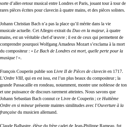
sorte d’aller-retour musical entre Londres et Paris, jouant tour à tour de
rares pièces écrites pour clavecin à quatre mains, et des pièces solistes.
Johann Christian Bach n’a pas la place qu’il mérite dans la vie
musicale actuelle. Cet Allegro extrait du
Duo en la majeur
, à quatre
mains, est un véritable chef-d’œuvre
; il est de ceux qui permettent de
comprendre pourquoi Wolfgang Amadeus Mozart s’exclama à la mort
du compositeur : «
Le Bach de Londres est mort, quelle perte pour la
musique
!
».
François Couperin publie son
Livre
II
de Pièces de clavecin
en 1717.
L’
Ordre
VIII
, qui en est issu, est l’un plus beaux du compositeur
; la
grande Passacaille en rondeau, notamment, montre une noblesse de ton
et une puissance de discours rarement atteintes. Nous savons que
Johann Sebastian Bach connut ce Livre de Couperin
; ce
Huitième
Ordre en si mineur
présente maintes similitudes avec l’
Ouverture à la
française
du musicien allemand.
Claude Balbastre, élève du frère cadet de Jean-Philippe Rameau, fut