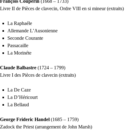
François Couperin
(1668 – 1733)
Livre
II
de Pièces de clavecin, Ordre
VIII
en si mineur (extraits)
La Raphaéle
Allemande L’Ausonienne
Seconde Courante
Passacaille
La Morinéte
Claude Balbastre
(1724 – 1799)
Livre I des Pièces de clavecin (extraits)
La De Caze
La D’Héricourt
La Bellaud
George Frideric Handel
(1685 – 1759)
Zadock the Priest (arrangement de John Marsh)