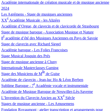
Académie internationale de création musicale et de musique ancienne
2024
Les Agrémens - Stage de musiques anciennes
e
XX
Académie Musicale - les Alizées
Académie d’Orgue, de clavecin et de clavicorde de Strasbourg
Stage de musique baroque - Association Musique et Nature
e
8
académie d’été des Musiques Anciennes en Pays de Savoie
Stage de clavecin avec Richard Siegel
Académie baroque - Les Folies Françoises
Stage Musical Josquin des Prés
Stage de musique ancienne à Cluny
Internationale Masterclasses Gaming
lle
Stage des Musiciens de M
de Guise
Académie de clavecin - Jean-luc Ho & Léon Berben
e
Sublime Baroque - 7
Académie vocale et instrumentale
Académie de Musique Baroque de Neuwiller-Lès-Saverne
e
L’Invention du Clavecin Ancien au
XX
Siècle
Stages de musique ancienne - Les Amusemens
Fondation Royaumont : atelier transcription et arrangements pour