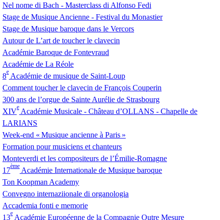
Nel nome di Bach - Masterclass di Alfonso Fedi
Stage de Musique Ancienne - Festival du Monastier
Stage de Musique baroque dans le Vercors
Autour de L’art de toucher le clavecin
Académie Baroque de Fontevraud
Académie de La Réole
e
8
Académie de musique de Saint-Loup
Comment toucher le clavecin de François Couperin
300 ans de l’orgue de Sainte Aurélie de Strasbourg
e
XIV
Académie Musicale - Château d’
OLLANS
- Chapelle de
LARIANS
Week-end «
Musique ancienne à Paris
»
Formation pour musiciens et chanteurs
Monteverdi et les compositeurs de l’Émilie-Romagne
ème
17
Académie Internationale de Musique baroque
Ton Koopman Academy
Convegno internaziionale di organologia
Accademia fonti e memorie
e
13
Académie Européenne de la Compagnie Outre Mesure