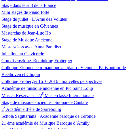
Stage dans le sud de la France
Mini-stages de Piano-forte
Stage de juillet - L’Ame des Volutes
Stage de musique en Cévennes
Masterclas de Jean-Luc Ho
Stage de Musique Ancienne
Master-class avec Anna Paradiso
Initiation au Clavicorde
Con discrezione. Rethinking Froberger
Colloque Eloquence romantique au piano : Vienne et Paris autour de
Beethoven et Chopin
Colloque Froberger 1616-2016 : nouvelles perspectives
Académie de musique ancienne en Pic Saint-Loup
e
Musica Reservata - 22
Masterclasse Internationale
Stage de musique ancienne - Suonare e Cantare
e
2
Académie d’été de Sarrebourg
Schola Sagittariana - Académie baroque de Gironde
21 ème académie de Musique Baroque d’Amilly