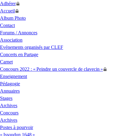
Adhérer
Accueil
Album Photo
Contact
Forums / Annonces
Association
Evénements organisés par
CLEF
Concerts en Partage
Carnet
Concours 2022 : «
Peindre un couvercle de clavecin
»
Enseignement
Pédagogie
Annuaires
Stages
Archives
Concours
Archives
Postes à pourvoir
«
Issoudun 1648
»