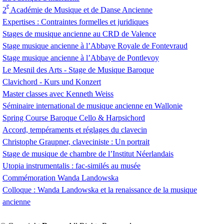
e
2
Académie de Musique et de Danse Ancienne
Expertises : Contraintes formelles et juridiques
Stages de musique ancienne au
CRD
de Valence
Stage musique ancienne à l’Abbaye Royale de Fontevraud
Stage musique ancienne à l’Abbaye de Pontlevoy
Le Mesnil des Arts - Stage de Musique Baroque
Clavichord - Kurs und Konzert
Master classes avec Kenneth Weiss
Séminaire international de musique ancienne en Wallonie
Spring Course Baroque Cello & Harpsichord
Accord, tempéraments et réglages du clavecin
Christophe Graupner, claveciniste : Un portrait
Stage de musique de chambre de l’Institut Néerlandais
Utopia instrumentalis : fac-similés au musée
Commémoration Wanda Landowska
Colloque : Wanda Landowska et la renaissance de la musique
ancienne