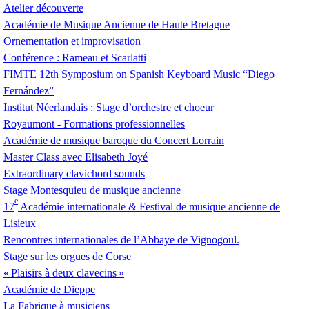
Atelier découverte
Académie de Musique Ancienne de Haute Bretagne
Ornementation et improvisation
Conférence : Rameau et Scarlatti
FIMTE
12th Symposium on Spanish Keyboard Music “Diego
Fernández”
Institut Néerlandais : Stage d’orchestre et choeur
Royaumont - Formations professionnelles
Académie de musique baroque du Concert Lorrain
Master Class avec Elisabeth Joyé
Extraordinary clavichord sounds
Stage Montesquieu de musique ancienne
e
17
Académie internationale & Festival de musique ancienne de
Lisieux
Rencontres internationales de l’Abbaye de Vignogoul.
Stage sur les orgues de Corse
«
Plaisirs à deux clavecins
»
Académie de Dieppe
La Fabrique à musiciens