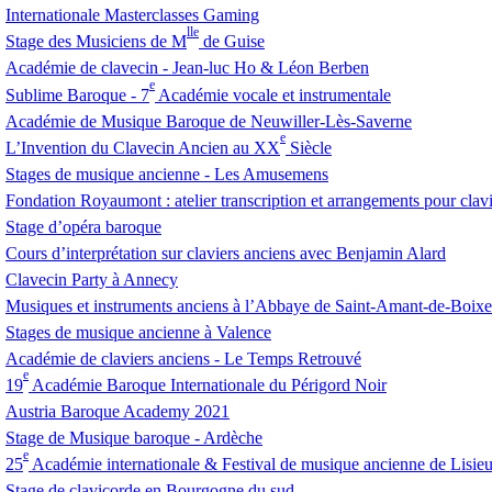
Internationale Masterclasses Gaming
lle
Stage des Musiciens de M
de Guise
Académie de clavecin - Jean-luc Ho & Léon Berben
e
Sublime Baroque - 7
Académie vocale et instrumentale
Académie de Musique Baroque de Neuwiller-Lès-Saverne
e
L’Invention du Clavecin Ancien au
XX
Siècle
Stages de musique ancienne - Les Amusemens
Fondation Royaumont : atelier transcription et arrangements pour clav
Stage d’opéra baroque
Cours d’interprétation sur claviers anciens avec Benjamin Alard
Clavecin Party à Annecy
Musiques et instruments anciens à l’Abbaye de Saint-Amant-de-Boixe
Stages de musique ancienne à Valence
Académie de claviers anciens - Le Temps Retrouvé
e
19
Académie Baroque Internationale du Périgord Noir
Austria Baroque Academy 2021
Stage de Musique baroque - Ardèche
e
25
Académie internationale & Festival de musique ancienne de Lisie
Stage de clavicorde en Bourgogne du sud