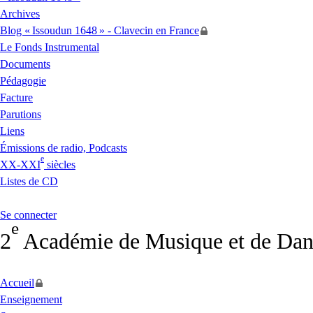
Archives
Blog «
Issoudun 1648
» - Clavecin en France
Le Fonds Instrumental
Documents
Pédagogie
Facture
Parutions
Liens
Émissions de radio, Podcasts
e
XX
-
XXI
siècles
Listes de
CD
Se connecter
e
2
Académie de Musique et de Dan
Accueil
Enseignement