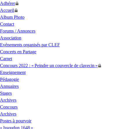
Adhérer
Accueil
Album Photo
Contact
Forums / Annonces
Association
Evénements organisés par
CLEF
Concerts en Partage
Carnet
Concours 2022 : «
Peindre un couvercle de clavecin
»
Enseignement
Pédagogie
Annuaires
Stages
Archives
Concours
Archives
Postes à pourvoir
«
Issoudun 1648
»