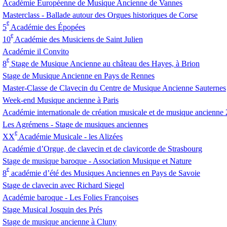
Académie Européenne de Musique Ancienne de Vannes
Masterclass - Ballade autour des Orgues historiques de Corse
e
5
Académie des Épopées
e
10
Académie des Musiciens de Saint Julien
Académie il Convito
e
8
Stage de Musique Ancienne au château des Hayes, à Brion
Stage de Musique Ancienne en Pays de Rennes
Master-Classe de Clavecin du Centre de Musique Ancienne Sauternes
Week-end Musique ancienne à Paris
Académie internationale de création musicale et de musique ancienne
Les Agrémens - Stage de musiques anciennes
e
XX
Académie Musicale - les Alizées
Académie d’Orgue, de clavecin et de clavicorde de Strasbourg
Stage de musique baroque - Association Musique et Nature
e
8
académie d’été des Musiques Anciennes en Pays de Savoie
Stage de clavecin avec Richard Siegel
Académie baroque - Les Folies Françoises
Stage Musical Josquin des Prés
Stage de musique ancienne à Cluny