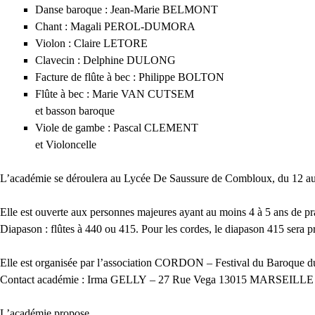
Danse baroque : Jean-Marie
BELMONT
Chant : Magali
PEROL
-
DUMORA
Violon : Claire
LETORE
Clavecin : Delphine
DULONG
Facture de flûte à bec : Philippe
BOLTON
Flûte à bec : Marie
VAN
CUTSEM
et basson baroque
Viole de gambe : Pascal
CLEMENT
et Violoncelle
L’académie se déroulera au Lycée De Saussure de Combloux, du 12 au 2
Elle est ouverte aux personnes majeures ayant au moins 4 à 5 ans de pra
Diapason : flûtes à 440 ou 415. Pour les cordes, le diapason 415 sera p
Elle est organisée par l’association
CORDON
– Festival du Baroque 
Contact académie : Irma
GELLY
– 27 Rue Vega 13015
MARSEILLE
L’académie propose