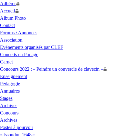
Adhérer
Accueil
Album Photo
Contact
Forums / Annonces
Association
Evénements organisés par
CLEF
Concerts en Partage
Carnet
Concours 2022 : «
Peindre un couvercle de clavecin
»
Enseignement
Pédagogie
Annuaires
Stages
Archives
Concours
Archives
Postes à pourvoir
«
Issoudun 1648
»