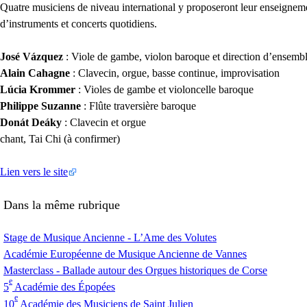
Quatre musiciens de niveau international y proposeront leur enseigneme
d’instruments et concerts quotidiens.
José Vázquez
: Viole de gambe, violon baroque et direction d’ensemb
Alain Cahagne
: Clavecin, orgue, basse continue, improvisation
Lúcia Krommer
: Violes de gambe et violoncelle baroque
Philippe Suzanne
: Flûte traversière baroque
Donát Deáky
: Clavecin et orgue
chant, Tai Chi (à confirmer)
Lien vers le site
Dans la même rubrique
Stage de Musique Ancienne - L’Ame des Volutes
Académie Européenne de Musique Ancienne de Vannes
Masterclass - Ballade autour des Orgues historiques de Corse
e
5
Académie des Épopées
e
10
Académie des Musiciens de Saint Julien