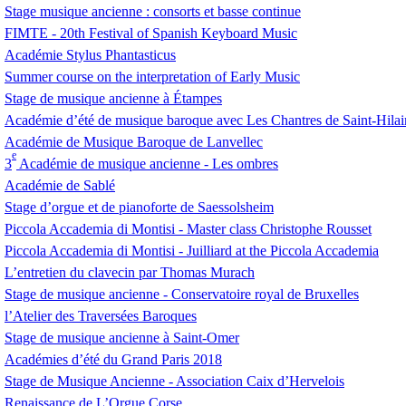
Stage musique ancienne : consorts et basse continue
FIMTE
- 20th Festival of Spanish Keyboard Music
Académie Stylus Phantasticus
Summer course on the interpretation of Early Music
Stage de musique ancienne à Étampes
Académie d’été de musique baroque avec Les Chantres de Saint-Hilai
Académie de Musique Baroque de Lanvellec
e
3
Académie de musique ancienne - Les ombres
Académie de Sablé
Stage d’orgue et de pianoforte de Saessolsheim
Piccola Accademia di Montisi - Master class Christophe Rousset
Piccola Accademia di Montisi - Juilliard at the Piccola Accademia
L’entretien du clavecin par Thomas Murach
Stage de musique ancienne - Conservatoire royal de Bruxelles
l’Atelier des Traversées Baroques
Stage de musique ancienne à Saint-Omer
Académies d’été du Grand Paris 2018
Stage de Musique Ancienne - Association Caix d’Hervelois
Renaissance de L’Orgue Corse