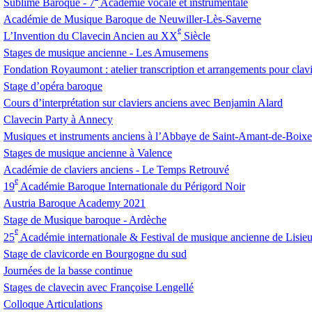
Sublime Baroque - 7
Académie vocale et instrumentale
Académie de Musique Baroque de Neuwiller-Lès-Saverne
e
L’Invention du Clavecin Ancien au
XX
Siècle
Stages de musique ancienne - Les Amusemens
Fondation Royaumont : atelier transcription et arrangements pour clav
Stage d’opéra baroque
Cours d’interprétation sur claviers anciens avec Benjamin Alard
Clavecin Party à Annecy
Musiques et instruments anciens à l’Abbaye de Saint-Amant-de-Boixe
Stages de musique ancienne à Valence
Académie de claviers anciens - Le Temps Retrouvé
e
19
Académie Baroque Internationale du Périgord Noir
Austria Baroque Academy 2021
Stage de Musique baroque - Ardèche
e
25
Académie internationale & Festival de musique ancienne de Lisie
Stage de clavicorde en Bourgogne du sud
Journées de la basse continue
Stages de clavecin avec Françoise Lengellé
Colloque Articulations