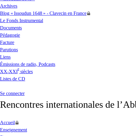
Archives
Blog «
Issoudun 1648
» - Clavecin en France
Le Fonds Instrumental
Documents
Pédagogie
Facture
Parutions
Liens
Émissions de radio, Podcasts
e
XX
-
XXI
siècles
Listes de
CD
Se connecter
Rencontres internationales de l’A
Accueil
Enseignement