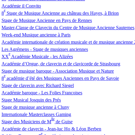
Académie il Convito
e
8
Stage de Musique Ancienne au château des Hayes, à Brion
Stage de Musique Ancienne en Pays de Rennes
Master-Classe de Clavecin du Centre de Musique Ancienne Sauternes
Week-end Musique ancienne à Paris
Académie internationale de création musicale et de musique ancienne
Les Agrémens - Stage de musiques anciennes
e
XX
Académie Musicale - les Alizées
Académie d’Orgue, de clavecin et de clavicorde de Strasbourg
Stage de musique baroque - Association Musique et Nature
e
8
académie d’été des Musiques Anciennes en Pays de Savoie
Stage de clavecin avec Richard Siegel
Académie baroque - Les Folies Françoises
Stage Musical Josquin des Prés
Stage de musique ancienne à Cluny
Internationale Masterclasses Gaming
lle
Stage des Musiciens de M
de Guise
Académie de clavecin - Jean-luc Ho & Léon Berben
e