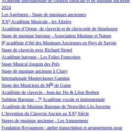
Académie internationale de création musicale et de musique ancienne
2024
Les Agrémens - Stage de musiques anciennes
e
XX
Académie Musicale - les Alizées
Académie d’Orgue, de clavecin et de clavicorde de Strasbourg
Stage de musique baroque - Association Musique et Nature
e
8
académie d’été des Musiques Anciennes en Pays de Savoie
Stage de clavecin avec Richard Siegel
Académie baroque - Les Folies Françoises
Stage Musical Josquin des Prés
Stage de musique ancienne à Cluny
Internationale Masterclasses Gaming
lle
Stage des Musiciens de M
de Guise
Académie de clavecin - Jean-luc Ho & Léon Berben
e
Sublime Baroque - 7
Académie vocale et instrumentale
Académie de Musique Baroque de Neuwiller-Lès-Saverne
e
L’Invention du Clavecin Ancien au
XX
Siècle
Stages de musique ancienne - Les Amusemens
Fondation Royaumont : atelier transcription et arrangements pour