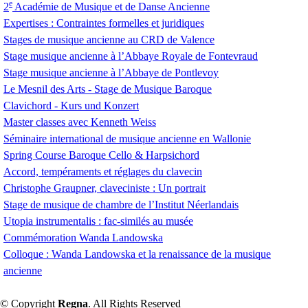
e
2
Académie de Musique et de Danse Ancienne
Expertises : Contraintes formelles et juridiques
Stages de musique ancienne au
CRD
de Valence
Stage musique ancienne à l’Abbaye Royale de Fontevraud
Stage musique ancienne à l’Abbaye de Pontlevoy
Le Mesnil des Arts - Stage de Musique Baroque
Clavichord - Kurs und Konzert
Master classes avec Kenneth Weiss
Séminaire international de musique ancienne en Wallonie
Spring Course Baroque Cello & Harpsichord
Accord, tempéraments et réglages du clavecin
Christophe Graupner, claveciniste : Un portrait
Stage de musique de chambre de l’Institut Néerlandais
Utopia instrumentalis : fac-similés au musée
Commémoration Wanda Landowska
Colloque : Wanda Landowska et la renaissance de la musique
ancienne
© Copyright
Regna
. All Rights Reserved