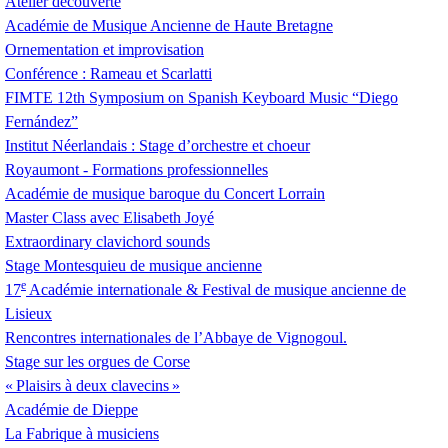
Atelier découverte
Académie de Musique Ancienne de Haute Bretagne
Ornementation et improvisation
Conférence : Rameau et Scarlatti
FIMTE
12th Symposium on Spanish Keyboard Music “Diego
Fernández”
Institut Néerlandais : Stage d’orchestre et choeur
Royaumont - Formations professionnelles
Académie de musique baroque du Concert Lorrain
Master Class avec Elisabeth Joyé
Extraordinary clavichord sounds
Stage Montesquieu de musique ancienne
e
17
Académie internationale & Festival de musique ancienne de
Lisieux
Rencontres internationales de l’Abbaye de Vignogoul.
Stage sur les orgues de Corse
«
Plaisirs à deux clavecins
»
Académie de Dieppe
La Fabrique à musiciens