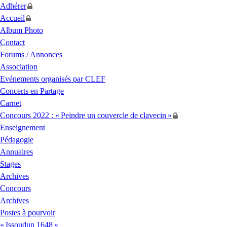
Adhérer
Accueil
Album Photo
Contact
Forums / Annonces
Association
Evénements organisés par
CLEF
Concerts en Partage
Carnet
Concours 2022 : «
Peindre un couvercle de clavecin
»
Enseignement
Pédagogie
Annuaires
Stages
Archives
Concours
Archives
Postes à pourvoir
«
Issoudun 1648
»