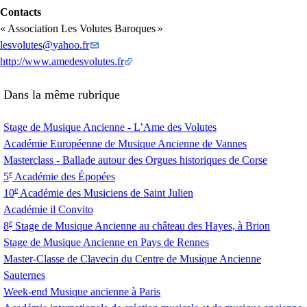
Contacts
«
Association Les Volutes Baroques
»
lesvolutes
@
yahoo.fr
http://www.amedesvolutes.fr
Dans la même rubrique
Stage de Musique Ancienne - L’Ame des Volutes
Académie Européenne de Musique Ancienne de Vannes
Masterclass - Ballade autour des Orgues historiques de Corse
e
5
Académie des Épopées
e
10
Académie des Musiciens de Saint Julien
Académie il Convito
e
8
Stage de Musique Ancienne au château des Hayes, à Brion
Stage de Musique Ancienne en Pays de Rennes
Master-Classe de Clavecin du Centre de Musique Ancienne
Sauternes
Week-end Musique ancienne à Paris