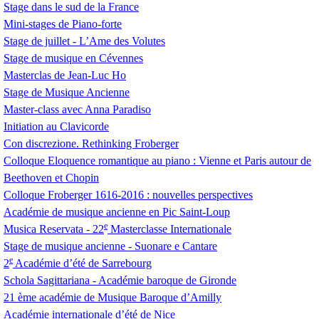
Stage dans le sud de la France
Mini-stages de Piano-forte
Stage de juillet - L’Ame des Volutes
Stage de musique en Cévennes
Masterclas de Jean-Luc Ho
Stage de Musique Ancienne
Master-class avec Anna Paradiso
Initiation au Clavicorde
Con discrezione. Rethinking Froberger
Colloque Eloquence romantique au piano : Vienne et Paris autour de
Beethoven et Chopin
Colloque Froberger 1616-2016 : nouvelles perspectives
Académie de musique ancienne en Pic Saint-Loup
e
Musica Reservata - 22
Masterclasse Internationale
Stage de musique ancienne - Suonare e Cantare
e
2
Académie d’été de Sarrebourg
Schola Sagittariana - Académie baroque de Gironde
21 ème académie de Musique Baroque d’Amilly
Académie internationale d’été de Nice