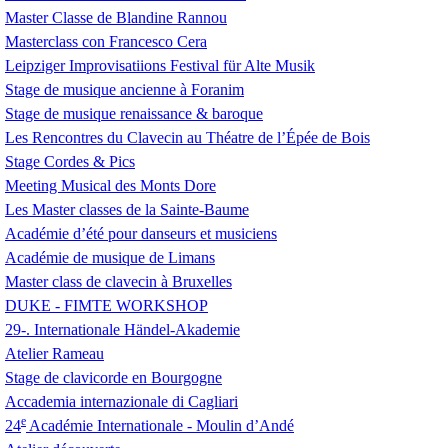
Master Classe de Blandine Rannou
Masterclass con Francesco Cera
Leipziger Improvisatiions Festival für Alte Musik
Stage de musique ancienne à Foranim
Stage de musique renaissance & baroque
Les Rencontres du Clavecin au Théatre de l’Épée de Bois
Stage Cordes & Pics
Meeting Musical des Monts Dore
Les Master classes de la Sainte-Baume
Académie d’été pour danseurs et musiciens
Académie de musique de Limans
Master class de clavecin à Bruxelles
DUKE
-
FIMTE
WORKSHOP
29-. Internationale Händel-Akademie
Atelier Rameau
Stage de clavicorde en Bourgogne
Accademia internazionale di Cagliari
e
24
Académie Internationale - Moulin d’Andé