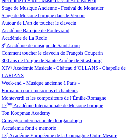
Nel nome di Bach - Masterclass di Alfonso Fedi
Stage de Musique Ancienne - Festival du Monastier
Stage de Musique baroque dans le Vercors
Autour de L’art de toucher le clavecin
Académie Baroque de Fontevraud
Académie de La Réole
e
8
Académie de musique de Saint-Loup
Comment toucher le clavecin de François Couperin
300 ans de l’orgue de Sainte Aurélie de Strasbourg
e
XIV
Académie Musicale - Château d’
OLLANS
- Chapelle de
LARIANS
Week-end «
Musique ancienne à Paris
»
Formation pour musiciens et chanteurs
Monteverdi et les compositeurs de l’Émilie-Romagne
ème
17
Académie Internationale de Musique baroque
Ton Koopman Academy
Convegno internaziionale di organologia
Accademia fonti e memorie
e
13
Académie Européenne de la Compagnie Outre Mesure