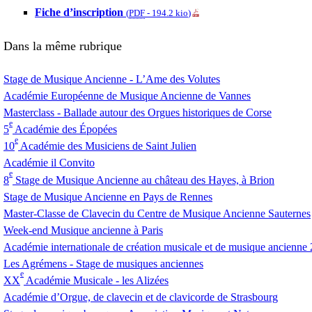
Fiche d’inscription
(
PDF
-
194.2 kio
)
Dans la même rubrique
Stage de Musique Ancienne - L’Ame des Volutes
Académie Européenne de Musique Ancienne de Vannes
Masterclass - Ballade autour des Orgues historiques de Corse
e
5
Académie des Épopées
e
10
Académie des Musiciens de Saint Julien
Académie il Convito
e
8
Stage de Musique Ancienne au château des Hayes, à Brion
Stage de Musique Ancienne en Pays de Rennes
Master-Classe de Clavecin du Centre de Musique Ancienne Sauternes
Week-end Musique ancienne à Paris
Académie internationale de création musicale et de musique ancienne
Les Agrémens - Stage de musiques anciennes
e
XX
Académie Musicale - les Alizées
Académie d’Orgue, de clavecin et de clavicorde de Strasbourg