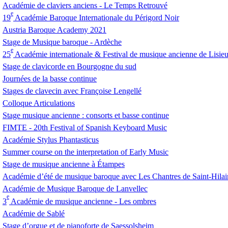
Académie de claviers anciens - Le Temps Retrouvé
e
19
Académie Baroque Internationale du Périgord Noir
Austria Baroque Academy 2021
Stage de Musique baroque - Ardèche
e
25
Académie internationale & Festival de musique ancienne de Lisie
Stage de clavicorde en Bourgogne du sud
Journées de la basse continue
Stages de clavecin avec Françoise Lengellé
Colloque Articulations
Stage musique ancienne : consorts et basse continue
FIMTE
- 20th Festival of Spanish Keyboard Music
Académie Stylus Phantasticus
Summer course on the interpretation of Early Music
Stage de musique ancienne à Étampes
Académie d’été de musique baroque avec Les Chantres de Saint-Hilai
Académie de Musique Baroque de Lanvellec
e
3
Académie de musique ancienne - Les ombres
Académie de Sablé
Stage d’orgue et de pianoforte de Saessolsheim