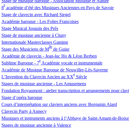
Stage de musique baroque - Association Musique et Nature
e
8
académie d’été des Musiques Anciennes en Pays de Savoie
Stage de clavecin avec Richard Siegel
Académie baroque - Les Folies Françoises
Stage Musical Josquin des Prés
Stage de musique ancienne à Cluny
Internationale Masterclasses Gaming
lle
Stage des Musiciens de M
de Guise
Académie de clavecin - Jean-luc Ho & Léon Berben
e
Sublime Baroque - 7
Académie vocale et instrumentale
Académie de Musique Baroque de Neuwiller-Lès-Saverne
e
L’Invention du Clavecin Ancien au
XX
Siècle
Stages de musique ancienne - Les Amusemens
Fondation Royaumont : atelier transcription et arrangements pour clav
Stage d’opéra baroque
Cours d’interprétation sur claviers anciens avec Benjamin Alard
Clavecin Party à Annecy
Musiques et instruments anciens à l’Abbaye de Saint-Amant-de-Boixe
Stages de musique ancienne à Valence