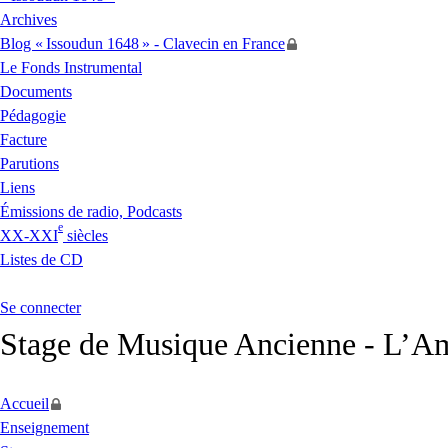
Archives
Blog «
Issoudun 1648
» - Clavecin en France
Le Fonds Instrumental
Documents
Pédagogie
Facture
Parutions
Liens
Émissions de radio, Podcasts
e
XX
-
XXI
siècles
Listes de
CD
Se connecter
Stage de Musique Ancienne - L’Am
Accueil
Enseignement