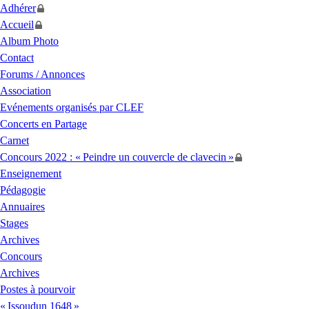
Adhérer
Accueil
Album Photo
Contact
Forums / Annonces
Association
Evénements organisés par
CLEF
Concerts en Partage
Carnet
Concours 2022 : «
Peindre un couvercle de clavecin
»
Enseignement
Pédagogie
Annuaires
Stages
Archives
Concours
Archives
Postes à pourvoir
«
Issoudun 1648
»