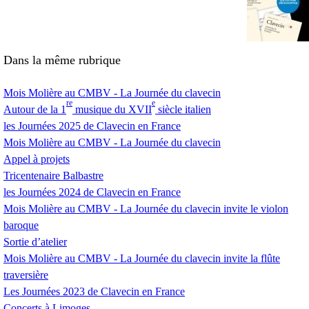
Dans la même rubrique
Mois Molière au
CMBV
- La Journée du clavecin
re
e
Autour de la 1
musique du
XVII
siècle italien
les Journées 2025 de Clavecin en France
Mois Molière au
CMBV
- La Journée du clavecin
Appel à projets
Tricentenaire Balbastre
les Journées 2024 de Clavecin en France
Mois Molière au
CMBV
- La Journée du clavecin invite le violon
baroque
Sortie d’atelier
Mois Molière au
CMBV
- La Journée du clavecin invite la flûte
traversière
Les Journées 2023 de Clavecin en France
Concerts à Limoges