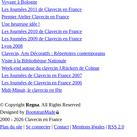
Voyage à Bologne
Les Journées 2011 de Clavecin en France
Premier Atelier Clavecin en France
Une heureuse idée
!
Les Journées 2010 de Clavecin en France
Les Journées 2009 de Clavecin en France
Lyon 2008
Clavecin, Arts Décoratifs : Répertoires contemporains
Visite à la Bibliothèque Nationale
Week-end autour du clavecin J.Rückers de Colmar
Les Journées de Clavecin en France 2007
Les Journées de Clavecin en France 2006
Midi-Minuit, le clavecin en fête
© Copyright
Regna
. All Rights Reserved
Designed by
BootstrapMade
2000 - 2026 Clavecin en France
Plan du site
|
Se connecter
|
Contact
|
Mentions légales
|
RSS 2.0