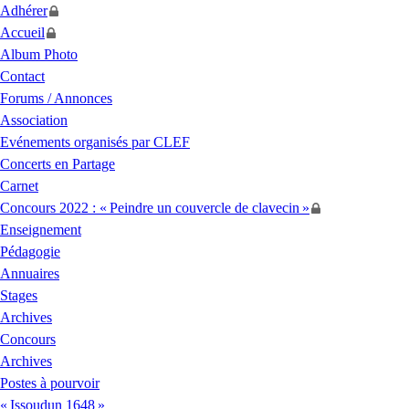
Adhérer
Accueil
Album Photo
Contact
Forums / Annonces
Association
Evénements organisés par
CLEF
Concerts en Partage
Carnet
Concours 2022 : «
Peindre un couvercle de clavecin
»
Enseignement
Pédagogie
Annuaires
Stages
Archives
Concours
Archives
Postes à pourvoir
«
Issoudun 1648
»