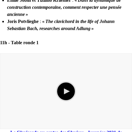
Émile Jobin et Tiziano Kraemer
:
«
Dans la dynamique de
construction contemporaine, comment respecter une pensée
ancienne
»
Joris Potvlieghe
:
«
The clavichord in the life of Johann
Sebastian Bach, researches around Adlung
»
11h -
Table ronde 1