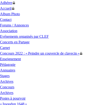
Adhérer
Accueil
Album Photo
Contact
Forums / Annonces
Association
Evénements organisés par
CLEF
Concerts en Partage
Carnet
Concours 2022 : «
Peindre un couvercle de clavecin
»
Enseignement
Pédagogie
Annuaires
Stages
Archives
Concours
Archives
Postes à pourvoir
«
Issoudun 1648
»