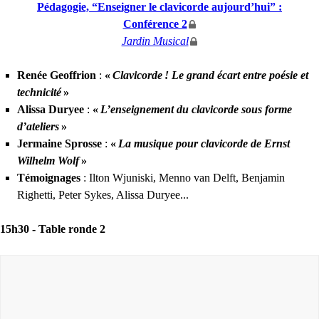
Pédagogie, “Enseigner le clavicorde aujourd’hui” :
Conférence 2
Jardin Musical
Renée Geoffrion
:
«
Clavicorde
! Le grand écart entre poésie et
technicité
»
Alissa Duryee
:
«
L’enseignement du clavicorde sous forme
d’ateliers
»
Jermaine Sprosse
:
«
La musique pour clavicorde de Ernst
Wilhelm Wolf
»
Témoignages
: Ilton Wjuniski, Menno van Delft, Benjamin
Righetti, Peter Sykes, Alissa Duryee...
15h30 -
Table ronde 2