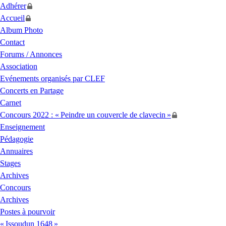
Adhérer
Accueil
Album Photo
Contact
Forums / Annonces
Association
Evénements organisés par
CLEF
Concerts en Partage
Carnet
Concours 2022 : «
Peindre un couvercle de clavecin
»
Enseignement
Pédagogie
Annuaires
Stages
Archives
Concours
Archives
Postes à pourvoir
«
Issoudun 1648
»