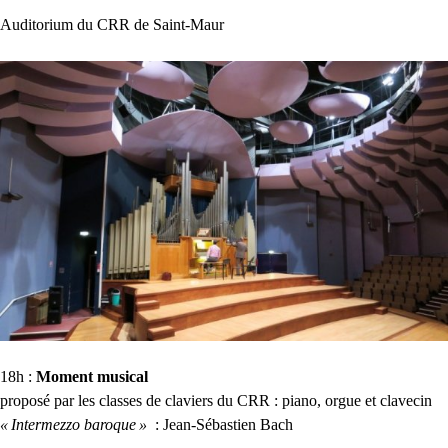
Auditorium du
CRR
de Saint-Maur
18h :
Moment musical
proposé par les classes de claviers du
CRR
: piano, orgue et clavecin
«
Intermezzo baroque
»
: Jean-Sébastien Bach