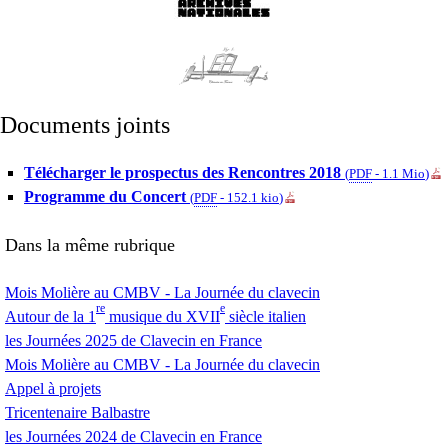
Documents joints
Télécharger le prospectus des Rencontres 2018
(
PDF
-
1.1 Mio
)
Programme du Concert
(
PDF
-
152.1 kio
)
Dans la même rubrique
Mois Molière au
CMBV
- La Journée du clavecin
re
e
Autour de la 1
musique du
XVII
siècle italien
les Journées 2025 de Clavecin en France
Mois Molière au
CMBV
- La Journée du clavecin
Appel à projets
Tricentenaire Balbastre
les Journées 2024 de Clavecin en France