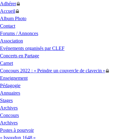
Adhérer
Accueil
Album Photo
Contact
Forums / Annonces
Association
Evénements organisés par
CLEF
Concerts en Partage
Carnet
Concours 2022 : «
Peindre un couvercle de clavecin
»
Enseignement
Pédagogie
Annuaires
Stages
Archives
Concours
Archives
Postes à pourvoir
«
Issoudun 1648
»