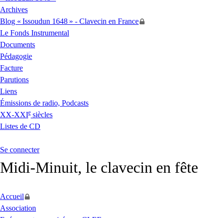
Archives
Blog «
Issoudun 1648
» - Clavecin en France
Le Fonds Instrumental
Documents
Pédagogie
Facture
Parutions
Liens
Émissions de radio, Podcasts
e
XX
-
XXI
siècles
Listes de
CD
Se connecter
Midi-Minuit, le clavecin en fête
Accueil
Association