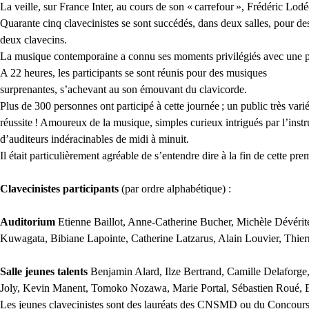
La veille, sur France Inter, au cours de son «
carrefour
», Frédéric Lodéo
Quarante cinq clavecinistes se sont succédés, dans deux salles, pour des
deux clavecins.
La musique contemporaine a connu ses moments privilégiés avec une piè
A 22 heures, les participants se sont réunis pour des musiques
surprenantes, s’achevant au son émouvant du clavicorde.
Plus de 300 personnes ont participé à cette journée
; un public très var
réussite
! Amoureux de la musique, simples curieux intrigués par l’instr
d’auditeurs indéracinables de midi à minuit.
Il était particulièrement agréable de s’entendre dire à la fin de cette pre
Clavecinistes participants
(par ordre alphabétique) :
Auditorium
Etienne Baillot, Anne-Catherine Bucher, Michèle Dévérité,
Kuwagata, Bibiane Lapointe, Catherine Latzarus, Alain Louvier, Thier
Salle jeunes talents
Benjamin Alard, Ilze Bertrand, Camille Delaforge
Joly, Kevin Manent, Tomoko Nozawa, Marie Portal, Sébastien Roué, 
Les jeunes clavecinistes sont des lauréats des
CNSMD
ou du Concours 