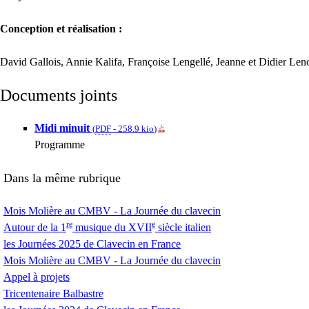
Conception et réalisation :
David Gallois, Annie Kalifa, Françoise Lengellé, Jeanne et Didier Len
Documents joints
Midi minuit
(
PDF
-
258.9 kio
)
Programme
Dans la même rubrique
Mois Molière au
CMBV
- La Journée du clavecin
re
e
Autour de la 1
musique du
XVII
siècle italien
les Journées 2025 de Clavecin en France
Mois Molière au
CMBV
- La Journée du clavecin
Appel à projets
Tricentenaire Balbastre