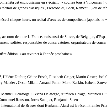
n refléta cet enthousiasme en s’écriant : «
courrez tous à Vincennes
!
»
 récitals de grands classiques ( Frescobaldi, Bach, Rameau...) ou de répe
ce à chaque heure, un récital d’œuvres de compositeurs japonais, le «
ié, accouru de toute la France, mais aussi de Suisse, de Belgique, d’Es
ument, solistes, responsables de conservatoires, organisateurs de concer
mière édition, «
au revoir et à l’année prochaine
».
 Hélène Dufour, Céline Frisch, Elisabeth Geiger, Martin Gester, Joel Ga
ry Maeder , Oscar Milani, Arnaud Pumir, Mario Raskin, Isabelle Sauve
, Mathieu Delaforge, Oksana Delaforge, Aurélien Delage, Matthieu Du
Emmanuel Rousson, Jorris Sauquet, Benjamin Steens
International de Bruges dont Benjamin Alard est le récent Premier Pri