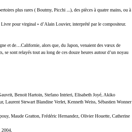
.
rtoires plus rares ( Boutmy, Picchi ...), des pièces à quatre mains, ou à
Livre pour virginal
» d’Alain Louvier, interprété par le compositeur.
pagne et de…Californie, alors que, du Japon, venaient des vœux de
ts, se sont relayés tout au long de ces douze heures autour d’un noyau
uvrit, Benoit Hartoin, Stefano Intrieri, Elisabeth Joyé, Akiko
ur, Laurent Stewart Blandine Verlet, Kenneth Weiss, Sébastien Wonner
pouy, Maude Gratton, Frédéric Hernandez, Olivier Houette, Catherine
x 2004.