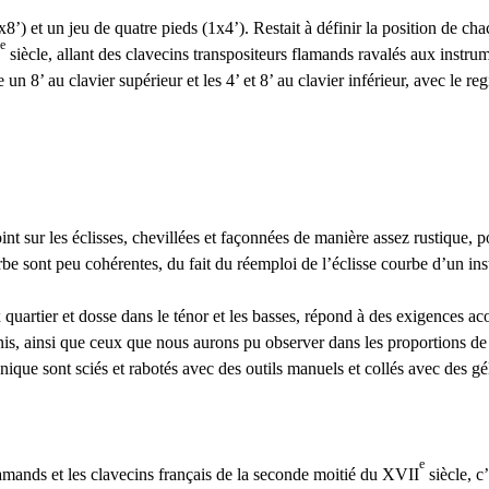
x8’) et un jeu de quatre pieds (1x4’). Restait à définir la position de c
e
siècle, allant des clavecins transpositeurs flamands ravalés aux instrum
 un 8’ au clavier supérieur et les 4’ et 8’ au clavier inférieur, avec le reg
int sur les éclisses, chevillées et façonnées de manière assez rustique, 
rbe sont peu cohérentes, du fait du réemploi de l’éclisse courbe d’un ins
x quartier et dosse dans le ténor et les basses, répond à des exigences ac
, ainsi que ceux que nous aurons pu observer dans les proportions de l’
onique sont sciés et rabotés avec des outils manuels et collés avec des g
e
amands et les clavecins français de la seconde moitié du
XVII
siècle, c