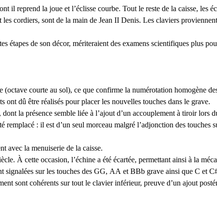
nt il reprend la joue et l’éclisse courbe. Tout le reste de la caisse, les éc
et les cordiers, sont de la main de Jean
II
Denis. Les claviers proviennent 
es étapes de son décor, mériteraient des examens scientifiques plus pous
ine (octave courte au sol), ce que confirme la numérotation homogène de
ont dû être réalisés pour placer les nouvelles touches dans le grave.
, dont la présence semble liée à l’ajout d’un accouplement à tiroir lors 
été remplacé : il est d’un seul morceau malgré l’adjonction des touches s
ent avec la menuiserie de la caisse.
iècle. À cette occasion, l’échine a été écartée, permettant ainsi à la méc
nt signalées sur les touches des
GG
,
AA
et BBb grave ainsi que C et C#
ment sont cohérents sur tout le clavier inférieur, preuve d’un ajout posté