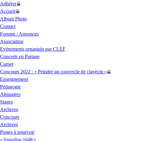
Adhérer
Accueil
Album Photo
Contact
Forums / Annonces
Association
Evénements organisés par
CLEF
Concerts en Partage
Carnet
Concours 2022 : «
Peindre un couvercle de clavecin
»
Enseignement
Pédagogie
Annuaires
Stages
Archives
Concours
Archives
Postes à pourvoir
«
Issoudun 1648
»