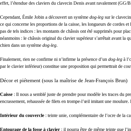
effet, l’étendue des claviers du clavecin Denis avant ravalement (
GG
/
B
Cependant, Émile Jobin a découvert un système
dog-leg
sur le claveci
ce qui concerne les proportions de la caisse, les longueurs de cordes et
pas de tels indices : les montants de châssis ont été supprimés pour pla
néanmoins : le châssis original du clavier supérieur s’arrêtait avant 
chien dans un système
dog-leg
.
Finalement, rien ne confirme ni n’infirme la présence d’un
dog-leg
à l’
par le clavier inférieur) constitue une proposition qui permettrait de cou
Décor et piétement (sous la maîtrise de Jean-François Brun)
Caisse
: Il nous a semblé juste de prendre pour modèle les traces du pre
encrassement, rehaussée de filets en trompe-l’œil imitant une moulure. La
Intérieur du couvercle
: teinte unie, complémentaire de l’ocre de la ca
Entourage de la fosse à clavier
: il pourra être de même teinte que l’i