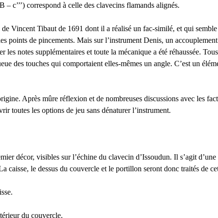
B
– c’’’) correspond à celle des clavecins flamands alignés.
n de Vincent Tibaut de 1691 dont il a réalisé un fac-similé, et qui sem
 les points de pincements. Mais sur l’instrument Denis, un accouplement à
cer les notes supplémentaires et toute la mécanique a été réhaussée. Tous
la queue des touches qui comportaient elles-mêmes un angle. C’est un él
origine. Après mûre réflexion et de nombreuses discussions avec les facte
vrir toutes les options de jeu sans dénaturer l’instrument.
mier décor, visibles sur l’échine du clavecin d’Issoudun. Il s’agit d’un
 caisse, le dessus du couvercle et le portillon seront donc traités de ce
isse.
ntérieur du couvercle.