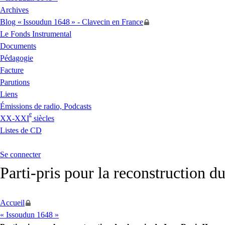
Archives
Blog «
Issoudun 1648
» - Clavecin en France
Le Fonds Instrumental
Documents
Pédagogie
Facture
Parutions
Liens
Émissions de radio, Podcasts
e
XX
-
XXI
siècles
Listes de
CD
Se connecter
Parti-pris pour la reconstruction d
Accueil
« Issoudun 1648 »