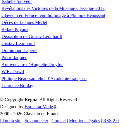
Isabelle Sauveur
Révélations des Victoires de la Musique Classique 2017
Clavecin en France rend hommage à Philippe Beaussant
Décès de Jacques Merlet
Rafael Puyana
Disparition de Gustav Leonhardt
Gustav Leonhardt
Dominique Laperle
Pierre Jaquier
Anniversaire d’Huguette Dreyfus
W.R.
Dowd
Philippe Beaussant élu à l’Académie française
Laurence Boulay
© Copyright
Regna
. All Rights Reserved
Designed by
BootstrapMade
2000 - 2026 Clavecin en France
Plan du site
|
Se connecter
|
Contact
|
Mentions légales
|
RSS 2.0