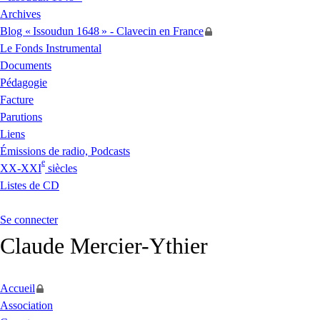
Archives
Blog «
Issoudun 1648
» - Clavecin en France
Le Fonds Instrumental
Documents
Pédagogie
Facture
Parutions
Liens
Émissions de radio, Podcasts
e
XX
-
XXI
siècles
Listes de
CD
Se connecter
Claude Mercier-Ythier
Accueil
Association