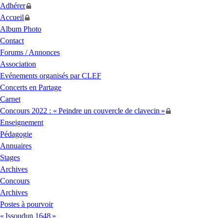
Adhérer
Accueil
Album Photo
Contact
Forums / Annonces
Association
Evénements organisés par
CLEF
Concerts en Partage
Carnet
Concours 2022 : «
Peindre un couvercle de clavecin
»
Enseignement
Pédagogie
Annuaires
Stages
Archives
Concours
Archives
Postes à pourvoir
«
Issoudun 1648
»