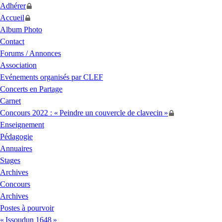
Adhérer
Accueil
Album Photo
Contact
Forums / Annonces
Association
Evénements organisés par
CLEF
Concerts en Partage
Carnet
Concours 2022 : «
Peindre un couvercle de clavecin
»
Enseignement
Pédagogie
Annuaires
Stages
Archives
Concours
Archives
Postes à pourvoir
«
Issoudun 1648
»