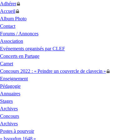
Adhérer
Accueil
Album Photo
Contact
Forums / Annonces
Association
Evénements organisés par
CLEF
Concerts en Partage
Carnet
Concours 2022 : «
Peindre un couvercle de clavecin
»
Enseignement
Pédagogie
Annuaires
Stages
Archives
Concours
Archives
Postes à pourvoir
«
Issoudun 1648
»