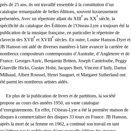
près de 25 ans, ils ont travaillé ensemble à la constitution d’un
catalogue remarquable de belles éditions, souvent luxueusement
e
e
présentées. Avec un répertoire allant du
XIII
au
XX
siècle, la
spécificité du catalogue des Éditions de l’Oiseau-Lyre a toujours été la
publication de la musique française, en particulier le répertoire de
e
e
clavecin des
XVII
et
XVIII
siècles. En outre, Louise Hanson-Dyer et
JB
Hanson ont aidé de diverses manières à faire avancer la carrière de
nombreux compositeurs contemporains d’Australie, d’Angleterre et de
France. Georges Auric, Benjamin Britten, Joseph Canteloube, Peggy
Glanville Hicks, Gustav Holst, Jacques Ibert, Vincent d’Indy, Darius
Milhaud, Albert Roussel, Henri Sauguet, et Margaret Sutherland ont
été parmi les nombreux artistes aidés.
En plus de la publication de livres et de partitions, la société
propose au cours des années 1950, un vaste catalogue
d’enregistrements. En effet, l’Oiseau-Lyre a été la première maison de
disques à commercialiser des disques 33 tours en France.
JB
Hanson,
après la mort de sa femme en 1962, a continué son travail en tant
qu’éditeur par la publication d’une nouvelle édition des œuvres