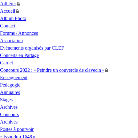
Adhérer
Accueil
Album Photo
Contact
Forums / Annonces
Association
Evénements organisés par
CLEF
Concerts en Partage
Carnet
Concours 2022 : «
Peindre un couvercle de clavecin
»
Enseignement
Pédagogie
Annuaires
Stages
Archives
Concours
Archives
Postes à pourvoir
«
Issoudun 1648
»