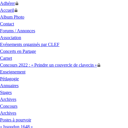
Adhérer
Accueil
Album Photo
Contact
Forums / Annonces
Association
Evénements organisés par
CLEF
Concerts en Partage
Carnet
Concours 2022 : «
Peindre un couvercle de clavecin
»
Enseignement
Pédagogie
Annuaires
Stages
Archives
Concours
Archives
Postes à pourvoir
«
Issoudun 1648
»